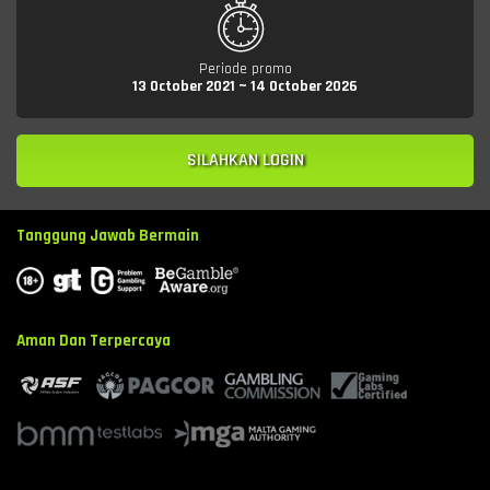
Periode promo
13 October 2021 ~ 14 October 2026
SILAHKAN LOGIN
Tanggung Jawab Bermain
Aman Dan Terpercaya