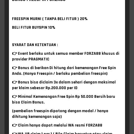
FREESPIN MURNI ( TANPA BELI FITUR ) 20%
BELI FITUR BUYSPIN 10%
SYARAT DAN KETENTUAN :
👉 Event berlaku untuk semua member FORZA88 khusus di
provider PRAGMATIC
👉 Bonus di berikan Di hitung dari kemenangan Free Spin
Anda. (Hanya Freespin / berlaku pembelian freespin)
👉 Bonus bisa diclaim 3x dalam sehari dengan maksimal
per klaim sebesar Rp.200.000 per ID
👉 Minimal Kemenangan Free Spin Rp 50.000 Bersih baru
bisa Claim Bonus.
(pembelian freespin dipotong dengan modal / hanya
dihitung kemenangan saja)
👉 Claim hanya dapat melalui WA resmi FORZA88
👉 WAJIB claim 1 per 1 ( Bila Claim beruntun atau claim