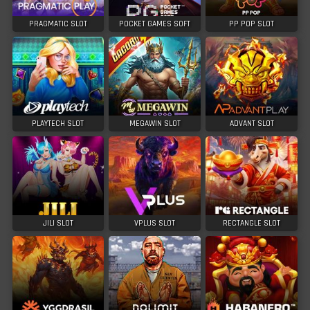
PRAGMATIC SLOT
POCKET GAMES SOFT
PP POP SLOT
PLAYTECH SLOT
MEGAWIN SLOT
ADVANT SLOT
JILI SLOT
VPLUS SLOT
RECTANGLE SLOT