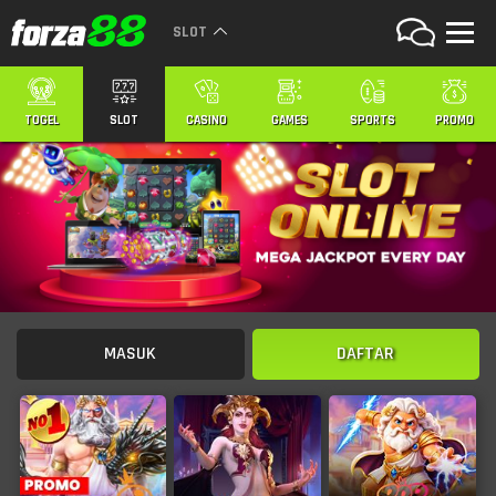
SLOT
TOGEL
SLOT
CASINO
GAMES
SPORTS
PROMO
MASUK
DAFTAR