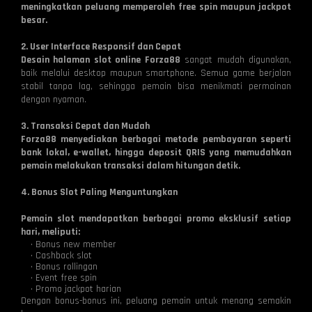
meningkatkan peluang memperoleh free spin maupun jackpot
besar.
2. User Interface Responsif dan Cepat
Desain halaman slot online Forza88
sangat mudah digunakan,
baik melalui desktop maupun smartphone. Semua game berjalan
stabil tanpa lag, sehingga pemain bisa menikmati permainan
dengan nyaman.
3. Transaksi Cepat dan Mudah
Forza88 menyediakan berbagai metode pembayaran seperti
bank lokal, e-wallet, hingga deposit QRIS yang memudahkan
pemain melakukan transaksi dalam hitungan detik.
4. Bonus Slot Paling Menguntungkan
Pemain slot mendapatkan berbagai promo eksklusif setiap
hari, meliputi:
Bonus new member
Cashback slot
Bonus rollingan
Event free spin
Promo jackpot harian
Dengan bonus-bonus ini, peluang pemain untuk menang semakin