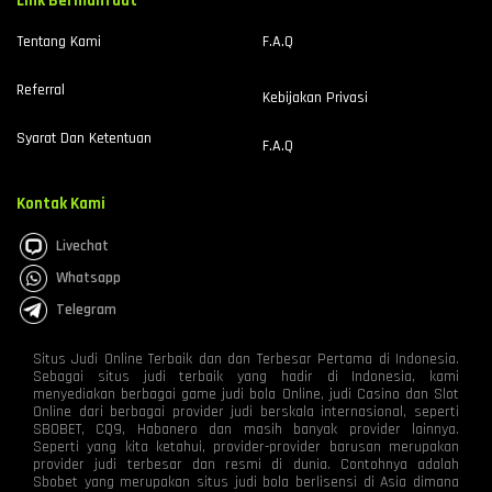
Link Bermanfaat
Tentang Kami
F.A.Q
Referral
Kebijakan Privasi
Syarat Dan Ketentuan
F.A.Q
Kontak Kami
Livechat
Whatsapp
Telegram
Situs Judi Online Terbaik dan dan Terbesar Pertama di Indonesia.
Sebagai situs judi terbaik yang hadir di Indonesia, kami
menyediakan berbagai game judi bola Online, judi Casino dan Slot
Online dari berbagai provider judi berskala internasional, seperti
SBOBET, CQ9, Habanero dan masih banyak provider lainnya.
Seperti yang kita ketahui, provider-provider barusan merupakan
provider judi terbesar dan resmi di dunia. Contohnya adalah
Sbobet yang merupakan situs judi bola berlisensi di Asia dimana