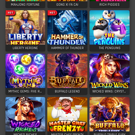
MAHJONG FORTUNE
GONG XI FA CAI
RICH PIGGIES
HOT
HOT
LIBERTY HEROINE
HAMMER OF THUNDER
THE PENGUINS
MYTHIC GEMS: FIVE REALMS
BUFFALO LEGEND
WICKED WINS: CRYSTALS
WICKED RICHES
MASTER CHEF FRENZY
BUFFALO TRIPLE FURY