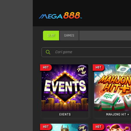
SLOT
GAMES
HOT
HOT
EVENTS
MAHJONG HIT +
HOT
HOT