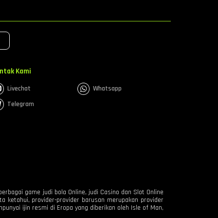
ntak Kami
Livechat
Whatsapp
Telegram
erbagai game judi bola Online, judi Casino dan Slot Online
ita ketahui, provider-provider barusan merupakan provider
nyai ijin resmi di Eropa yang diberikan oleh Isle of Man,