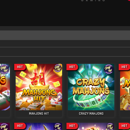
HOT
HOT
HOT
MAHJONG HIT
CRAZY MAHJONG
HOT
HOT
HOT