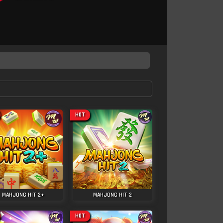
HOT
MAHJONG HIT 2+
MAHJONG HIT 2
HOT