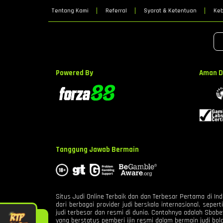
Tentang Kami
Referral
Syarat & Ketentuan
Keb
Powered By
Aman D
Tanggung Jawab Bermain
Situs Judi Online Terbaik dan dan Terbesar Pertama di Ind
dari berbagai provider judi berskala internasional, sepe
judi terbesar dan resmi di dunia. Contohnya adalah Sbobet
yang berstatus pemberi ijin resmi dalam bermain judi bola