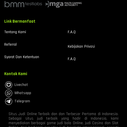
Link Bermanfaat
Tentang Kami
F.A.Q
Referral
Kebijakan Privasi
Syarat Dan Ketentuan
F.A.Q
Kontak Kami
Livechat
Whatsapp
Telegram
Situs Judi Online Terbaik dan dan Terbesar Pertama di Indonesia.
Sebagai situs judi terbaik yang hadir di Indonesia, kami
menyediakan berbagai game judi bola Online, judi Casino dan Slot