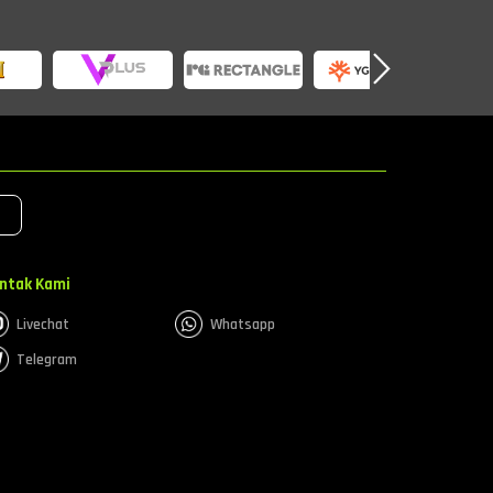
ntak Kami
Livechat
Whatsapp
Telegram