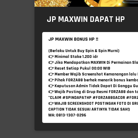
JP MAXWIN DAPAT HP
JP MAXWIN BONUS HP !!
(Berlaku Untuk Buy Spin & Spin Murni)
👉 Minimal Stake 1.200 idr
👉 Jika Mendapatkan MAXWIN Di Permainan Slot
👉 Reset Setiap Pukul 00:00 WIB
👉 Member Wajib Screenshot Kemanangan lalu
👉 Pihak FORZA88 berhak menarik bonus kembal
👉 Keputusan Admin Tidak Dapat Di Ganggu Gu
👉 Wajib Posting di Grup Resmi FORZA88 dan t
"CLAIM #SPINDAPATHP #FORZA88GACOR #FOR
👉 WAJIB SCREENSHOOT POSTINGAN FOTO DI GRU
CAPTION TIDAK SESUAI ARTINYA TIDAK SAH!)
WA: 0813-1307-0296